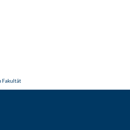
: Contact by e-mail
 Fakultät