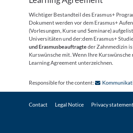
Wichtiger Bestandteil des Erasmus+ Progra
Dokument werden vor dem Erasmus+ Aufent
(Vorlesungen, Kurse und Seminare) aufgeliste
Universitäten und der:dem Erasmus+ Studie
und Erasmusbeauftragte
der Zahnmedizin i
Kurswünsche mit. Wenn Ihre Kurswünsche rea
Learning Agreement unterzeichnen.
Responsible for the content:
Kommunikatio
Contact
Legal Notice
Privacy statemen