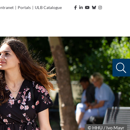
Intranet
|
Portals
|
ULB Catalogue
© HHU / Ivo Mayr