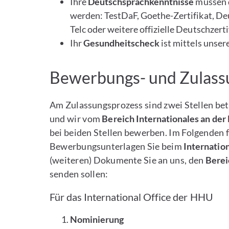
Ihre
Deutschsprachkenntnisse
müssen d
werden: TestDaF, Goethe-Zertifikat, Deut­s
Telc oder weitere offizielle Deutschzerti
Ihr
Gesundheitscheck
ist mittels unser
Bewerbungs- und Zulass
Am Zulassungsprozess sind zwei Stellen bete
und wir vom
Bereich Internationales an der
bei beiden Stellen bewerben. Im Folgenden 
Bewerbungsunterlagen Sie beim
Internatio
(weiteren) Dokumente Sie an uns, den
Berei
senden sollen:
Für das International Office der HHU
Nominierung