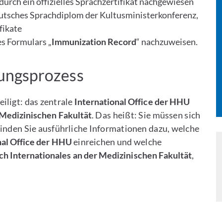
urch ein offizielles Sprachzertifikat nachgewiesen
ches Sprach­di­plom der Kul­tus­mi­nis­ter­kon­fe­renz,
fikate
es Formulars „
Immunization Record
“ nachzuweisen.
ungsprozess
iligt: das zentrale
International Office der HHU
 Medizinischen Fakultät
. Das heißt: Sie müssen sich
finden Sie ausführliche Informationen dazu, welche
nal Office der HHU
einreichen und welche
ch Internationales an der Medizinischen Fakultät
,