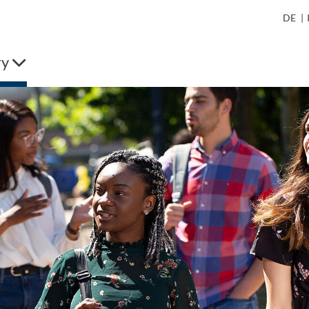
DE
|
ry