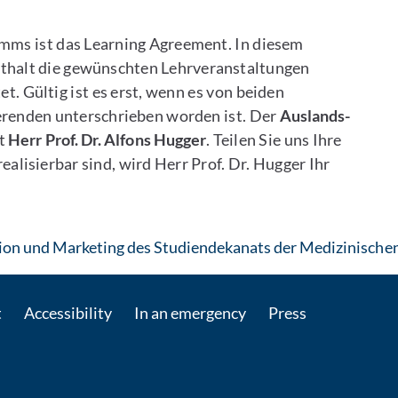
mms ist das Learning Agreement. In diesem
halt die gewünschten Lehrveranstaltungen
t. Gültig ist es erst, wenn es von beiden
renden unterschrieben worden ist. Der
Auslands-
st
Herr Prof. Dr. Alfons Hugger
. Teilen Sie uns Ihre
lisierbar sind, wird Herr Prof. Dr. Hugger Ihr
n und Marketing des Studiendekanats der Medizinischen
t
Accessibility
In an emergency
Press