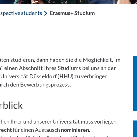
spective students
Erasmus+ Studium
ten studieren, dann haben Sie die Möglichkeit, im
einen Abschnitt Ihres Studiums bei uns an der
Universität Düsseldorf (
HHU
) zu verbringen.
 durch den Bewerbungsprozess.
blick
hen Ihrer und unserer Universität muss vorliegen.
recht
für einen Austausch
nominieren
.