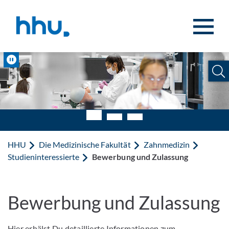
Zum Inhalt springen
Zur Suche springen
Pause
HHU
Die Medizinische Fakultät
Zahnmedizin
Studieninteressierte
Bewerbung und Zulassung
Bewerbung und Zulassung
Hier erhälst Du detaillierte Informationen zum